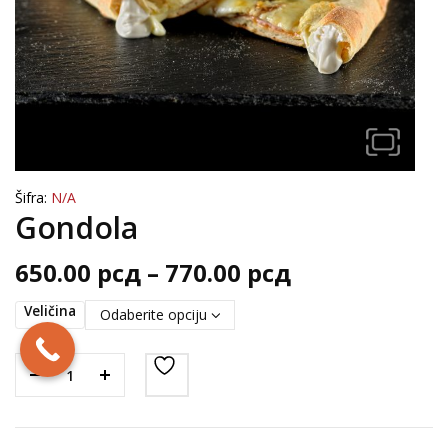
Šifra:
N/A
Gondola
Raspon
650.00
рсд
–
770.00
рсд
cena:
Veličina
od
650.00 рсд
do
770.00 рсд
Posna pizza