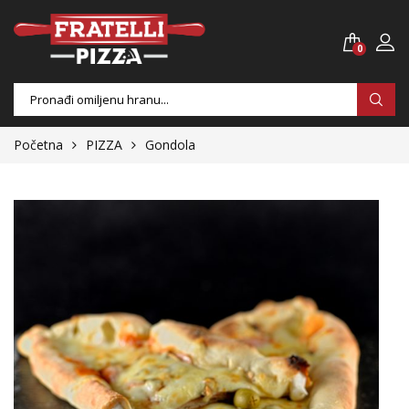
0
Products
search
Početna
PIZZA
Gondola