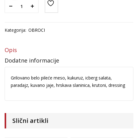
720.00 рсд
530.00
рсд
–
do
1,680.00
рсд
920.00 рсд
Kategorija:
OBROCI
Pršut/Rukola
610.00
рсд
–
Opis
2,080.00
рсд
Dodatne informacije
Srpska pizza
Grilovano belo pileće meso,
kukuruz,
icberg salata,
550.00
рсд
–
paradajz, kuvano jaje, hrskava slaninica, krutoni, dressing
1,790.00
рсд
Slični artikli