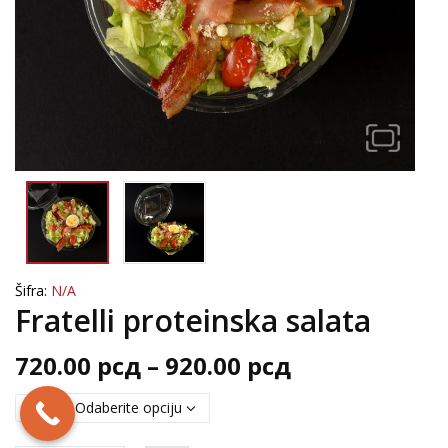
Šifra:
N/A
Fratelli proteinska salata
Raspon
720.00
рсд
–
920.00
рсд
cena:
Size
od
Posna pizza