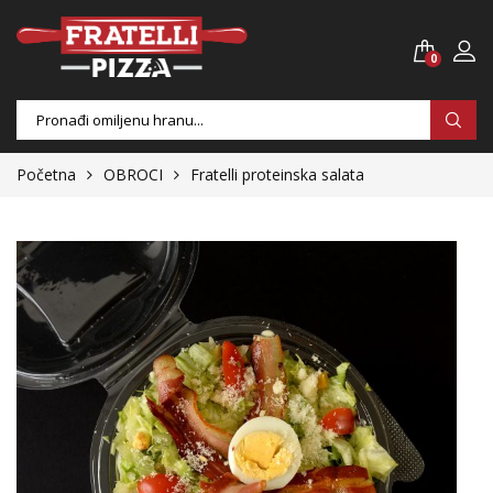
0
Products
search
Početna
OBROCI
Fratelli proteinska salata