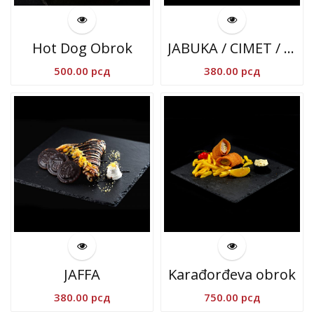
Hot Dog Obrok
JABUKA / CIMET / VANILA
500.00
рсд
380.00
рсд
JAFFA
Karađorđeva obrok
380.00
рсд
750.00
рсд