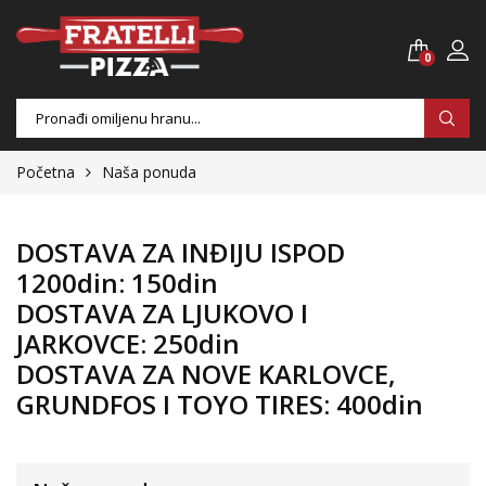
0
Products
search
Početna
Naša ponuda
DOSTAVA ZA INĐIJU ISPOD
1200din:
150din
DOSTAVA ZA LJUKOVO I
JARKOVCE:
250din
DOSTAVA ZA NOVE KARLOVCE,
GRUNDFOS I TOYO TIRES:
400din