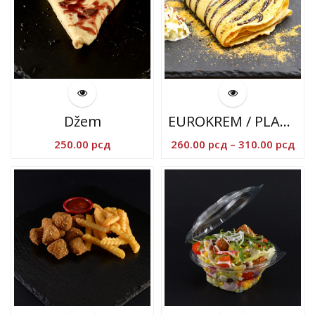
Džem
EUROKREM / PLAZMA
Ras
250.00
рсд
260.00
рсд
–
310.00
рсд
cen
od
260
do
310