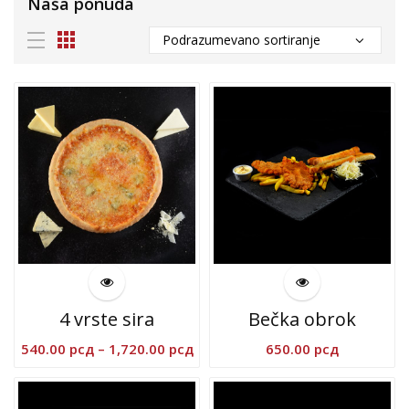
Naša ponuda
4 vrste sira
Bečka obrok
Raspon
540.00
рсд
–
1,720.00
рсд
650.00
рсд
cena:
od
540.00 рсд