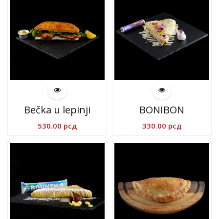
do
1,720.00 рсд
Bečka u lepinji
BONIBON
530.00
рсд
330.00
рсд