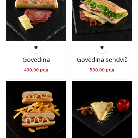
1,500.00 рсд
770
Govedina
Govedina sendvič
490.00
рсд
530.00
рсд