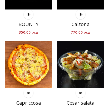
BOUNTY
Calzona
350.00
рсд
770.00
рсд
Capriccosa
Cesar salata