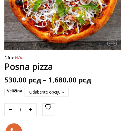
Šifra:
N/A
Posna pizza
Raspon
530.00
рсд
–
1,680.00
рсд
cena:
Veličina
od
530.00 рсд
do
1,680.00 рс
Posna pizza