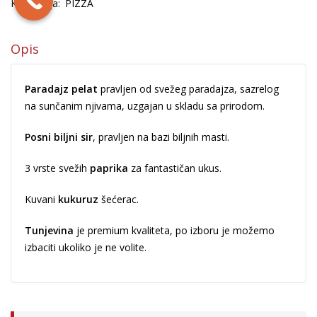
Kategorija:
PIZZA
530.00
рсд
–
1,680.00
рсд
Opis
Pršut/Rukola
Paradajz pelat
pravljen od svežeg paradajza, sazrelog
na sunčanim njivama, uzgajan u skladu sa prirodom.
610.00
рсд
–
2,080.00
рсд
Posni biljni sir
, pravljen na bazi biljnih masti.
3 vrste svežih
paprika
za fantastičan ukus.
Srpska pizza
550.00
рсд
–
Kuvani
kukuruz
šećerac.
1,790.00
рсд
Tunjevina
je premium kvaliteta, po izboru je možemo
izbaciti ukoliko je ne volite.