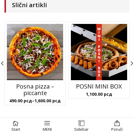
Slični artikli
Posna pizza –
POSNI MINI BOX
piccante
1,100.00
рсд
Raspon
490.00
рсд
–
1,600.00
рсд
cena:
od
490.00 рсд
do
DODAJ U KORPU
PORUČI
Start
MENI
Sidebar
Poruči
1,600.00 рсд