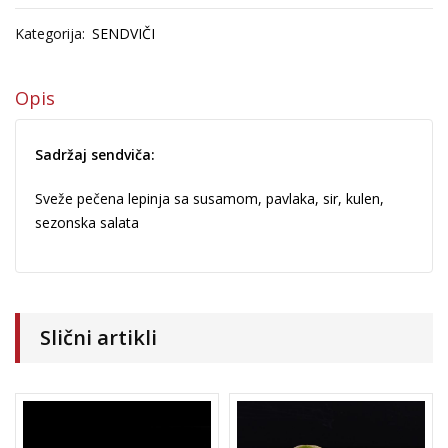
530.00
рсд
–
Kategorija:
SENDVIČI
1,680.00
рсд
Opis
Pršut/Rukola
610.00
рсд
–
Sadržaj sendviča:
2,080.00
рсд
Sveže pečena lepinja sa susamom, pavlaka, sir, kulen,
sezonska salata
Srpska pizza
550.00
рсд
–
1,790.00
рсд
Slični artikli