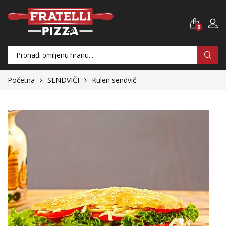
0
Products
search
Početna
SENDVIČI
Kulen sendvič