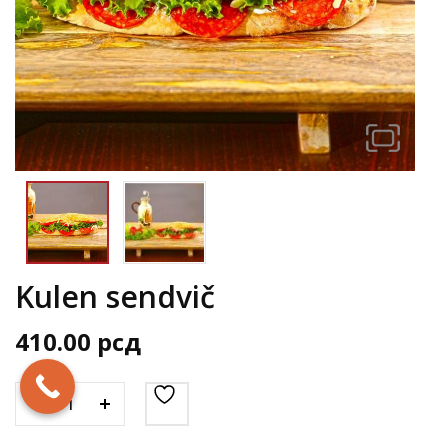
Kulen sendvič
410.00
рсд
Posna pizza